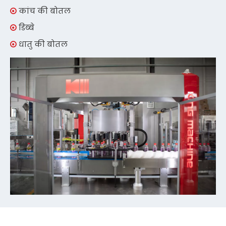
कांच की बोतल

डिब्बे

धातु की बोतल
