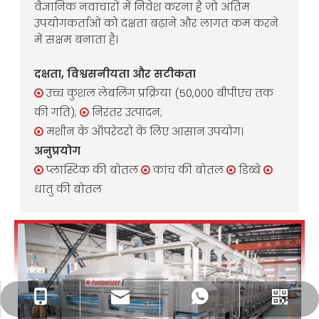
वैज्ञानिक नवाचारों में निवेश करना है जो अंतिम
उपयोगकर्ताओं को दक्षता बढ़ाने और लागत कम करने
में सक्षम बनाता है।
दक्षता, विश्वसनीयता और सटीकता
उच्च कुशल लेबलिंग प्रक्रिया (50,000 बीपीएच तक

की गति);
निरंतर उत्पादन;

मशीन के ऑपरेटरों के लिए आसान उपयोग।

अनुप्रयोग
प्लास्टिक की बोतल
कांच की बोतल
डिब्बे




धातु की बोतल
bang@king-machine.com
+86-15895675376
+86-15895675376
बैंग झांग