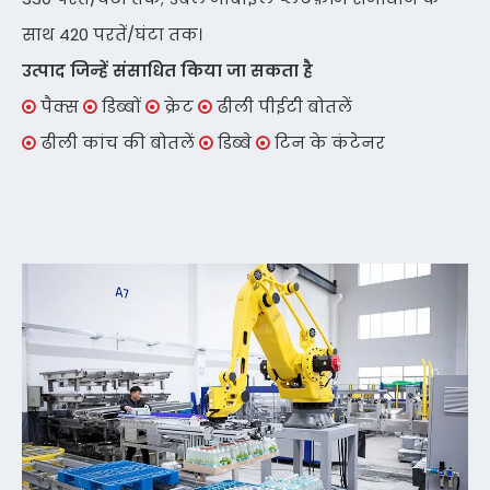
साथ 420 परतें/घंटा तक।
उत्पाद जिन्हें संसाधित किया जा सकता है
पैक्स
डिब्बों
क्रेट
ढीली पीईटी बोतलें




ढीली कांच की बोतलें
डिब्बे
टिन के कंटेनर


