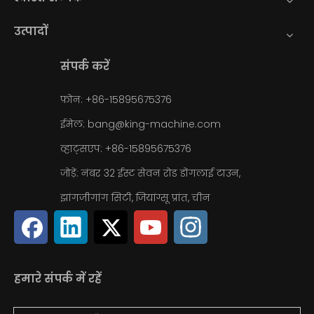
उत्पादों
संपर्क करें
फ़ोन: +86-15895675376
ईमेल:
bang@king-machine.com
व्हाट्सएप:
+86-15895675376
जोड़ें: नंबर 32 ईस्ट सेवन रोड डोंगलाई टाउन,
झांगजीगांग सिटी, जियांग्सू प्रांत, चीन
हमारे संपर्क में रहें