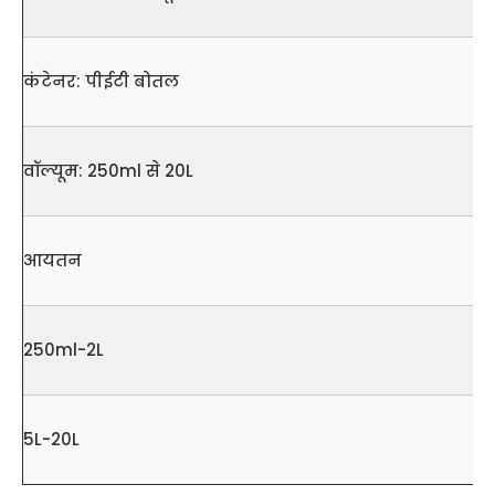
कंटेनर: पीईटी बोतल
वॉल्यूम: 250ml से 20L
आयतन
250ml-2L
5L-20L