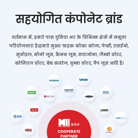
सहयोगित कंपोनेट ब्रांड
वर्तमान में, हमारे पास दुनिया भर के विभिन्न क्षेत्रों में नमूना
परियोजनाएं हैं।हमारे मुख्य ग्राहक कोका कोला, पेप्सी, एसईओ,
सुनोइल, मोनो जूस, कैनन जूस, सयाओना, जैम्बो वॉटर,
कोनियल वॉटर, बेब कवरेज, वुम्बा वॉटर, पैप जूस आदि हैं।