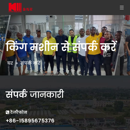
किंग मशीन से संपर्क करें
घर
»
संपर्क करें
संपर्क
जानकारी
टेलीफोन

+86-15895675376