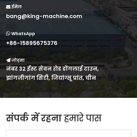
ईमेल

bang@king-machine.com
WhatsApp

+86-15895675376
जोड़ना

नंबर 32 ईस्ट सेवन रोड डोंगलाई टाउन,
झांगजीगांग सिटी, जियांग्सू प्रांत, चीन
संपर्क में रहना
हमारे पास