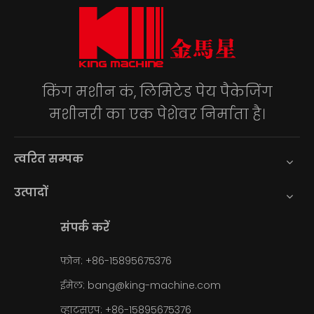
किंग मशीन कं, लिमिटेड पेय पैकेजिंग
मशीनरी का एक पेशेवर निर्माता है।
त्वरित सम्पक
उत्पादों
संपर्क करें
फ़ोन: +86-15895675376
ईमेल:
bang@king-machine.com
व्हाट्सएप:
+86-15895675376