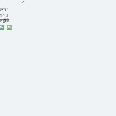
लब्ध
हायता
 महीने