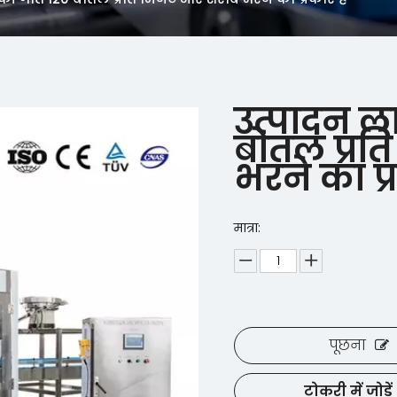
उत्पादन ल
बोतल प्र
भरने का प्
मात्रा:
पूछना
टोकरी में जोड़ें