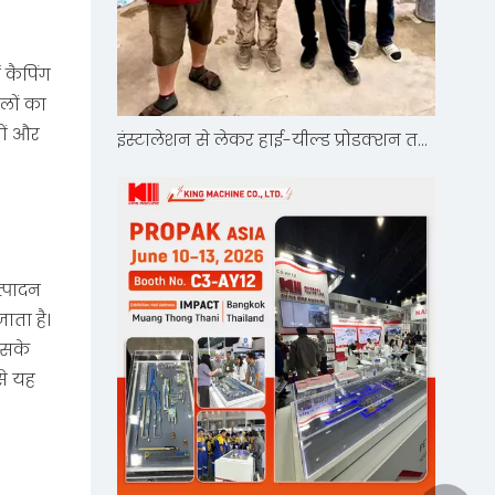
 कैपिंग
लों का
नों और
इंस्टालेशन से लेकर हाई-यील्ड प्रोडक्शन तक: किंग मशीन का थाईलैंड बोतलबंद पानी प्रोजेक्ट उच्च ग्राहक संतुष्टि अर्जित करता है
त्पादन
ाता है।
इसके
से यह