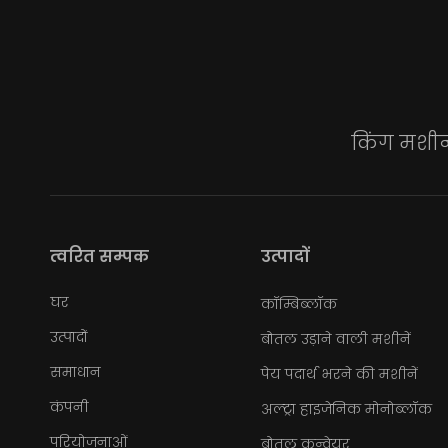
किंग मशीन 
त्वरित सम्पक
उत्पादों
घर
कॉम्बिब्लॉक
उत्पादों
बोतल उड़ाने वाली मशीनें
समाधान
पेय पदार्थ भरने की मशीनें
कंपनी
अल्ट्रा हाइजेनिक मोनोब्लॉक
परियोजनाओं
बोतल कन्वेयर