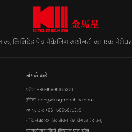
कं, लिमिटेड पेय पैकेजिंग मशीनरी का एक पेशेवर न
संपर्क करें
फ़ोन: +86-15895675376
ईमेल:
bang@king-machine.com
व्हाट्सएप:
+86-15895675376
जोड़ें: नंबर 32 ईस्ट सेवन रोड डोंगलाई टाउन,
झांगजीगांग सिटी, जियांग्सू प्रांत, चीन