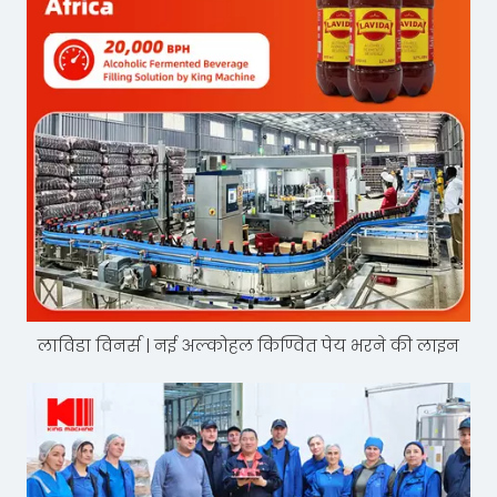
लाविडा विनर्स | नई अल्कोहल किण्वित पेय भरने की लाइन