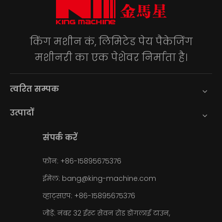
किंग मशीन कं, लिमिटेड पेय पैकेजिंग
मशीनरी का एक पेशेवर निर्माता है।
त्वरित सम्पक
उत्पादों
संपर्क करें
फ़ोन: +86-15895675376
ईमेल:
bang@king-machine.com
व्हाट्सएप:
+86-15895675376
जोड़ें: नंबर 32 ईस्ट सेवन रोड डोंगलाई टाउन,