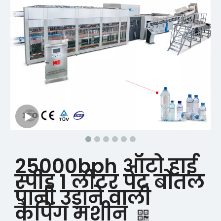
25000bph ऑटो हाई
स्पीड 1 लीटर पेट बोतल
पानी उड़ाने वाली
कैपिंग मशीन