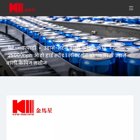
घर
»
उत्पादों
»
उड़ाने-भरने वाली कैपिंग कंघी
»
25000bph ऑटो हाई स्पीड 1 लीटर पेट बोतल पानी उड़ाने
वाली कैपिंग मशीन