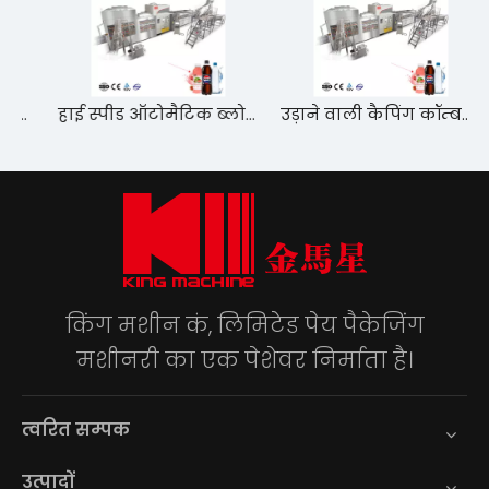
इंग फिलिंग कैपिंग मशीन
हाई स्पीड ऑटोमैटिक ब्लोइंग फिलिंग कैपिंग पैकेजिंग मशीन
उड़ाने वाली कैपिंग कॉम्बलॉक जूस फिलिंग मशीन
किंग मशीन कं, लिमिटेड पेय पैकेजिंग
मशीनरी का एक पेशेवर निर्माता है।
त्वरित सम्पक
उत्पादों