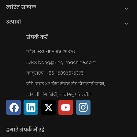
त्वरित सम्पक
उत्पादों
संपर्क करें
फ़ोन: +86-15895675376
ईमेल:
bang@king-machine.com
व्हाट्सएप:
+86-15895675376
जोड़ें: नंबर 32 ईस्ट सेवन रोड डोंगलाई टाउन,
झांगजीगांग सिटी, जियांग्सू प्रांत, चीन
हमारे संपर्क में रहें