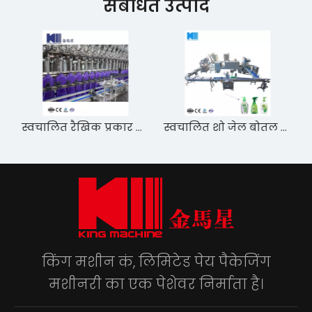
संबंधित उत्पाद
स्वचालित साबुन शैम्पू डिटर्जेंट ब्लीच कॉस्मेटिक्स परिरक्षक हैंड सैनिटाइज़र रैखिक रासायनिक लिक्विड फिलिंग और कैपिंग पैकिंग मशीन
स्वचालित रैखिक प्रकार गैसोलीन/अनलेडेड गैसोलीन/पेट्रोल बॉटल फिलिंग मशीन लेबलिंग
स्वचालित शो जेल बोतल भरने मशीन
किंग मशीन कं, लिमिटेड पेय पैकेजिंग
मशीनरी का एक पेशेवर निर्माता है।