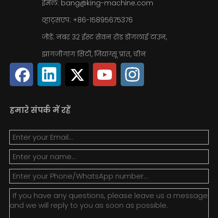
ईमेल:
bang@king-machine.com
व्हाट्सएप:
+86-15895675376
जोड़ें: नंबर 32 ईस्ट सेवन रोड डोंगलाई टाउन,
झांगजीगांग सिटी, जियांग्सू प्रांत, चीन
हमारे संपर्क में रहें