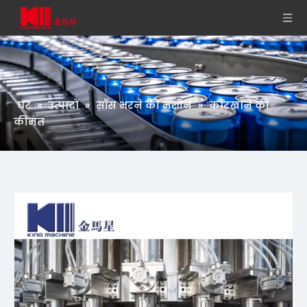
घर
»
उत्पादों
»
सॉस भरने की मशीन
»
कारखाने की
कीमत