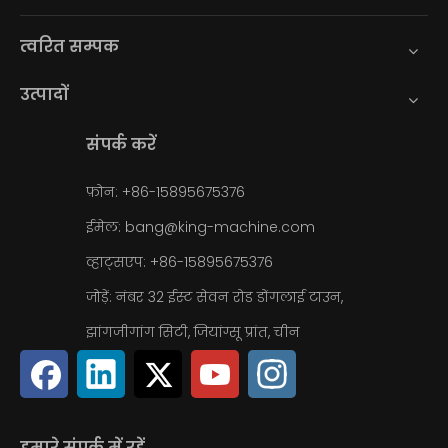
त्वरित सम्पक
उत्पादों
संपर्क करें
फ़ोन: +86-15895675376
ईमेल:
bang@king-machine.com
व्हाट्सएप:
+86-15895675376
जोड़ें: नंबर 32 ईस्ट सेवन रोड डोंगलाई टाउन,
झांगजीगांग सिटी, जियांग्सू प्रांत, चीन
हमारे संपर्क में रहें