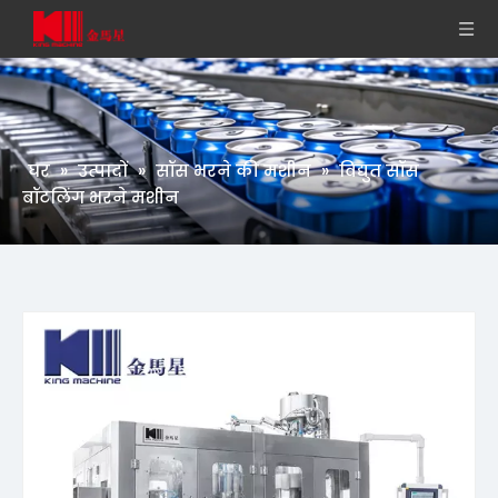
घर
»
उत्पादों
»
सॉस भरने की मशीन
»
विद्युत सॉस
बॉटलिंग भरने मशीन