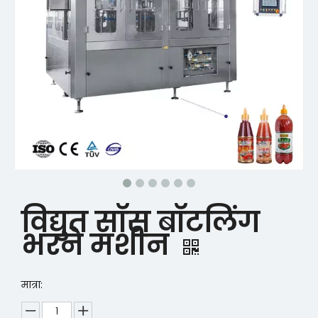
विद्युत सॉस बॉटलिंग
भरने मशीन
मात्रा: